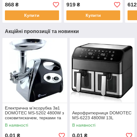
868
919
612
₴
₴
Купити
Купити
Акційні пропозиції та новинки
Електрична м’ясорубка 3в1
DOMOTEC MS-5202 4800W з
Аерофритюрниця DOMOTEC
соковитискачем, терками та
MS-6223 4800W 13L
шатківницями
В наявності
В наявності
0,01
0,01
₴
₴