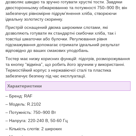
дозволяє швидко та зручно готувати хрусткі тости. Завдяки
двосторонньому обжарюванню та потужності 750–900 Вт, він
забезпечує рівномірне підрум’янення хліба, створюючи
ідеальну золотисту скоринку.
Пристрій оснащений двома широкими слотами, які
дозволяють готувати як стандартні скибочки хліба, так і
товстіші шматочки або булочки. Регулювання рівня
підсмажування допомагає отримати ідеальний результат
відповідно до ваших смакових уподобань.
Тостер має низку корисних функцій: підогрів, розморожування
та кнопку “відміна”, що робить його зручним у використанні.
Термостійкий корпус з нержавіючої сталі та пластика
забезпечує безпеку під час експлуатації.
Характеристики
– Бренд: RAF
– Модель: R.2102
– Потужність: 750–900 Вт
– Напруга: 220-240 В, 50-60 Гц
– Кількість слотів: 2 широких