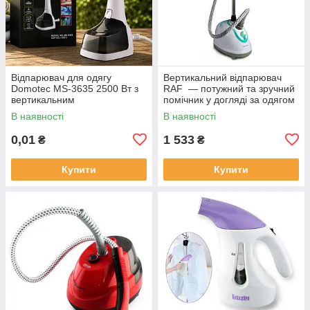
Відпарювач для одягу
Вертикальний відпарювач
Domotec MS-3635 2500 Вт з
RAF — потужний та зручний
вертикальним
помічник у догляді за одягом
відпарюванням та сенсорним
і текстилем 4429
В наявності
В наявності
дисплеєм
0,01
1 533
₴
₴
Купити
Купити