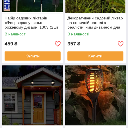
Набір садових ліхтарів
Декоративний садовий ліхтар
«Феєрверк» у синьо-
на сонячній панелі з
рожевому дизайні 1809 (2шт
реалістичним дизайном для
в упаковці, ціна за 1шт)
освітлення саду, городу та
В наявності
В наявності
двору 9209
459
357
₴
₴
Купити
Купити