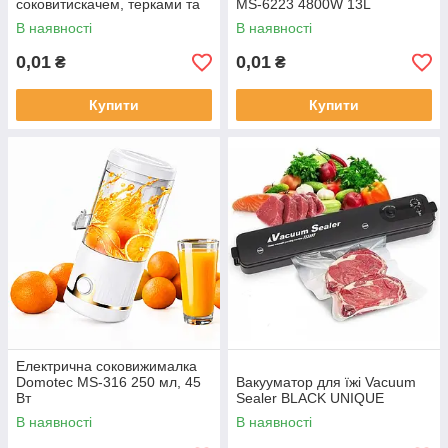
соковитискачем, терками та
MS-6223 4800W 13L
шатківницями
В наявності
В наявності
0,01
0,01
₴
₴
Купити
Купити
Електрична соковижималка
Domotec MS-316 250 мл, 45
Вакууматор для їжі Vacuum
Вт
Sealer BLACK UNIQUE
В наявності
В наявності