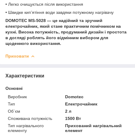
• Легко очищується після використання
• Швидке кип’ятіння води завдяки потужному нагрівачу
DOMOTEC MS-5028 — це надійний та зручний
електрочайник, який стане практичним помічником на
кухні. Висока потужність, продуманий дизайн і простота
в догляді роблять його відмінним вибором для
щоденного використання.
Приховати
Характеристики
Основні
Виробник
Domotec
Тип
Електрочайник
Об`єм
2 л
Споживана потужність
1500 Вт
Тип нагрівального
Прихований нагрівальний
елементу
елемент