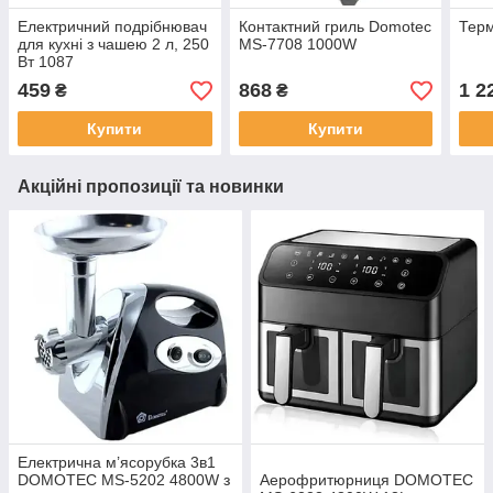
Електричний подрібнювач
Контактний гриль Domotec
Терм
для кухні з чашею 2 л, 250
MS-7708 1000W
Вт 1087
459
868
1 2
₴
₴
Купити
Купити
Акційні пропозиції та новинки
Електрична м’ясорубка 3в1
DOMOTEC MS-5202 4800W з
Аерофритюрниця DOMOTEC