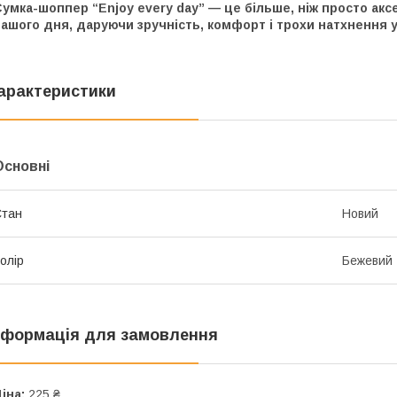
умка-шоппер “Enjoy every day” — це більше, ніж просто ак
ашого дня, даруючи зручність, комфорт і трохи натхнення у
арактеристики
Основні
Стан
Новий
олір
Бежевий
нформація для замовлення
іна:
225 ₴