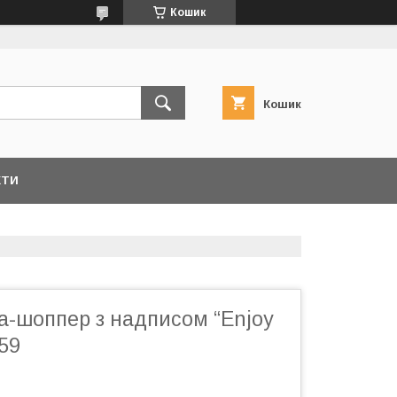
Кошик
Кошик
КТИ
а-шоппер з надписом “Enjoy
059