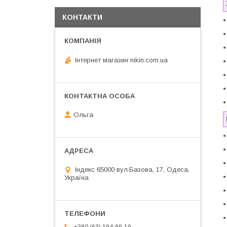
КОНТАКТИ
•
•
•
Інтернет магазин nikin.com.ua
•
•
•
•
Ольга
•
•
•
Індекс 65000 вул.Базова, 17, Одеса,
•
Україна
•
•
•