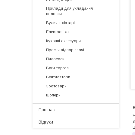
Прилади для укладання
волосся
Вуличні ліхтарі
Електроніка
Кухонні аксесуари
Праски відпарювачі
Пилососи
Ваги торгові
Вентилятори
Зоотовари
Шопери
Б
Про нас
У
д
Відгуки
щ