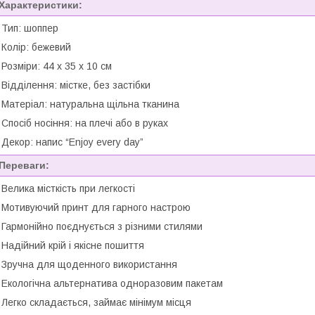
Характеристики:
 Тип: шоппер
 Колір: бежевий
 Розміри: 44 х 35 х 10 см
 Відділення: містке, без застібки
 Матеріал: натуральна щільна тканина
 Спосіб носіння: на плечі або в руках
 Декор: напис “Enjoy every day”
Переваги:
 Велика місткість при легкості
 Мотивуючий принт для гарного настрою
 Гармонійно поєднується з різними стилями
 Надійний крій і якісне пошиття
 Зручна для щоденного використання
 Екологічна альтернатива одноразовим пакетам
 Легко складається, займає мінімум місця