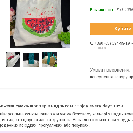
В наявності
Код:
1059
Купити
+380 (63) 194-99-19
Ольга
повернення товару п
ежева сумка-шоппер з надписом “Enjoy every day” 1059
ніверсальна сумка-шоппер у м’якому бежевому кольорі з надихаючи
ля тих, хто цінує стиль та зручність. Вона легко впишеться у будь-
оденних поїздках, прогулянках або покупках.