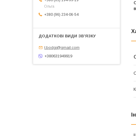
+380 (63) 194-99-19
С
Ольга
в
+380 (96) 234-06-54
Х
t.bodgi@gmail.com
+380631949919
К
І
Ц