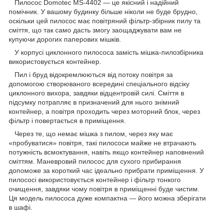
Пилосос Domotec MS-4402 — це якісний і надійний
помічник. У вашому будинку більше ніколи не буде брудно,
оскільки цей пилосос має повітряний фільтр-збірник пилу та
сміття, що так само дасть змогу заощаджувати вам не
купуючи дорогих паперових мішків.
У корпусі циклонного пилососа замість мішка-пилозбірника
використовується контейнер.
Пил і бруд відокремлюються від потоку повітря за
допомогою створюваного всередині спеціального відсіку
циклонного вихора, завдяки відцентровій силі. Сміття в
підсумку потрапляє в призначений для нього знімний
контейнер, а повітря проходить через моторний блок, через
фільтр і повертається в приміщення.
Через те, що немає мішка з пилом, через яку має
«пробуватися» повітря, такі пилососи майже не втрачають
потужність всмоктування, навіть якщо контейнер наповнений
сміттям. Маневровий пилосос для сухого прибирання
допоможе за короткий час ідеально прибрати приміщення. У
пилососі використовується контейнер і фільтр тонкого
очищення, завдяки чому повітря в приміщенні буде чистим.
Ця модель пилососа дуже компактна — його можна зберігати
в шафі.