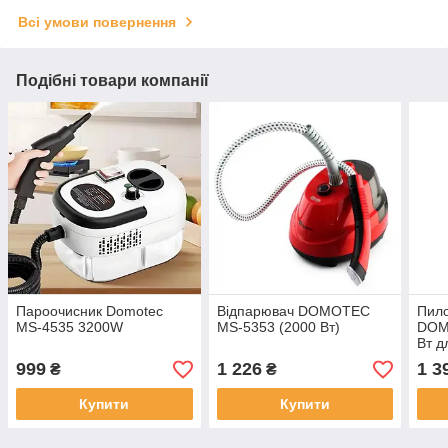
Всі умови повернення
Подібні товари компанії
Пароочисник Domotec
Відпарювач DOMOTEC
Пило
MS-4535 3200W
MS-5353 (2000 Вт)
DOM
Вт д
приб
999
1 226
1 3
₴
₴
Купити
Купити