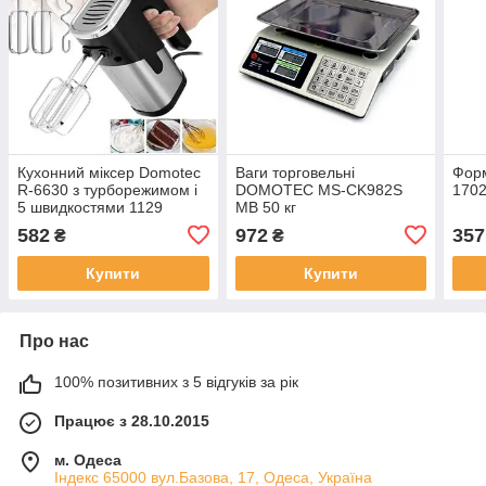
Кухонний міксер Domotec
Ваги торговельні
Фор
R-6630 з турборежимом і
DOMOTEC MS-CK982S
1702
5 швидкостями 1129
MB 50 кг
582
972
357
₴
₴
Купити
Купити
Про нас
100% позитивних з 5 відгуків за рік
Працює з 28.10.2015
м. Одеса
Індекс 65000 вул.Базова, 17, Одеса, Україна